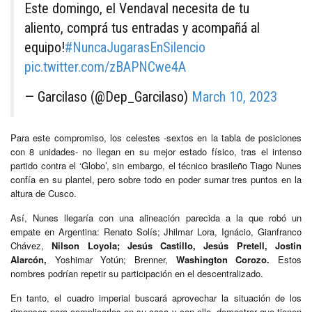
Este domingo, el Vendaval necesita de tu
aliento, comprá tus entradas y acompañá al
equipo!
#NuncaJugarasEnSilencio
pic.twitter.com/zBAPNCwe4A
— Garcilaso (@Dep_Garcilaso)
March 10, 2023
Para este compromiso, los celestes -sextos en la tabla de posiciones
con 8 unidades- no llegan en su mejor estado físico, tras el intenso
partido contra el ‘Globo’, sin embargo, el técnico brasileño Tiago Nunes
confía en su plantel, pero sobre todo en poder sumar tres puntos en la
altura de Cusco.
Así, Nunes llegaría con una alineación parecida a la que robó un
empate en Argentina: Renato Solís; Jhilmar Lora, Ignácio, Gianfranco
Chávez,
Nilson Loyola; Jesús Castillo, Jesús Pretell, Jostin
Alarcón,
Yoshimar Yotún; Brenner,
Washington Corozo.
Estos
nombres podrían repetir su participación en el descentralizado.
En tanto, el cuadro imperial buscará aprovechar la situación de los
rimenses para complicarlos en su casa y con ello, demostrar que tienen