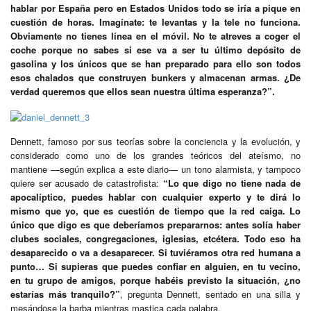
hablar por España pero en Estados Unidos todo se iría a pique en
cuestión de horas. Imagínate: te levantas y la tele no funciona.
Obviamente no tienes línea en el móvil. No te atreves a coger el
coche porque no sabes si ese va a ser tu último depósito de
gasolina y los únicos que se han preparado para ello son todos
esos chalados que construyen bunkers y almacenan armas. ¿De
verdad queremos que ellos sean nuestra última esperanza?”.
Dennett, famoso por sus teorías sobre la conciencia y la evolución, y
considerado como uno de los grandes teóricos del ateísmo, no
mantiene —según explica a este diario— un tono alarmista, y tampoco
quiere ser acusado de catastrofista:
“Lo que digo no tiene nada de
apocalíptico, puedes hablar con cualquier experto y te dirá lo
mismo que yo, que es cuestión de tiempo que la red caiga. Lo
único que digo es que deberíamos prepararnos: antes solía haber
clubes sociales, congregaciones, iglesias, etcétera. Todo eso ha
desaparecido o va a desaparecer. Si tuviéramos otra red humana a
punto… Si supieras que puedes confiar en alguien, en tu vecino,
en tu grupo de amigos, porque habéis previsto la situación, ¿no
estarías más tranquilo?”
, pregunta Dennett, sentado en una silla y
mesándose la barba mientras mastica cada palabra.