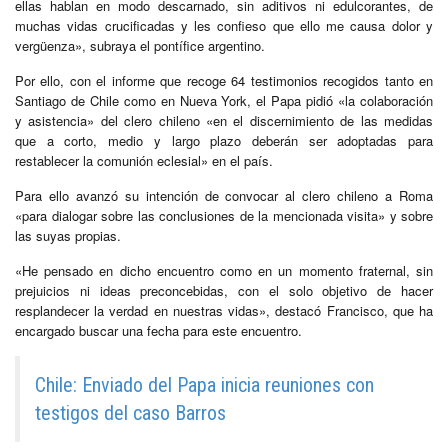
ellas hablan en modo descarnado, sin aditivos ni edulcorantes, de
muchas vidas crucificadas y les confieso que ello me causa dolor y
vergüenza», subraya el pontífice argentino.
Por ello, con el informe que recoge 64 testimonios recogidos tanto en
Santiago de Chile como en Nueva York, el Papa pidió «la colaboración
y asistencia» del clero chileno «en el discernimiento de las medidas
que a corto, medio y largo plazo deberán ser adoptadas para
restablecer la comunión eclesial» en el país.
Para ello avanzó su intención de convocar al clero chileno a Roma
«para dialogar sobre las conclusiones de la mencionada visita» y sobre
las suyas propias.
«He pensado en dicho encuentro como en un momento fraternal, sin
prejuicios ni ideas preconcebidas, con el solo objetivo de hacer
resplandecer la verdad en nuestras vidas», destacó Francisco, que ha
encargado buscar una fecha para este encuentro.
Chile: Enviado del Papa inicia reuniones con
testigos del caso Barros