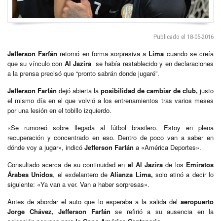
Publicado el 18-05-2016
Jefferson Farfán
retornó en forma sorpresiva a
Lima
cuando se creía
que su vínculo con
Al Jazira
se había restablecido y en declaraciones
a la prensa precisó que “pronto sabrán donde jugaré”.
Jefferson Farfán
dejó abierta la
posibilidad de cambiar de club,
justo
el mismo día en el que volvió a los entrenamientos tras varios meses
por una lesión en el tobillo izquierdo.
«Se rumoreó sobre llegada al fútbol brasilero. Estoy en plena
recuperación y concentrado en eso. Dentro de poco van a saber en
dónde voy a jugar», indicó
Jefferson Farfán
a «América Deportes».
Consultado acerca de su continuidad en
el Al Jazira
de los
Emiratos
Árabes Unidos
, el exdelantero de
Alianza Lima,
solo atinó a decir lo
siguiente: «Ya van a ver. Van a haber sorpresas».
Antes de abordar el auto que lo esperaba a la salida del
aeropuerto
Jorge Chávez, Jefferson Farfán
se refirió a su ausencia en la