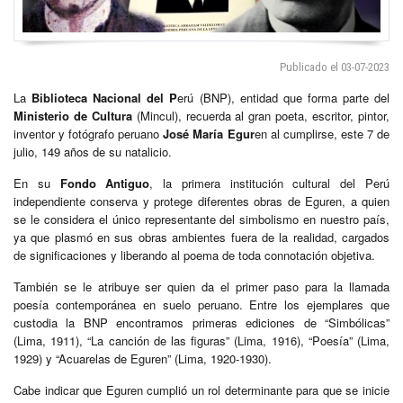
Publicado el 03-07-2023
La
Biblioteca Nacional del P
erú (BNP), entidad que forma parte del
Ministerio de Cultura
(Mincul), recuerda al gran poeta, escritor, pintor,
inventor y fotógrafo peruano
José María Egur
en al cumplirse, este 7 de
julio, 149 años de su natalicio.
En su
Fondo Antiguo
, la primera institución cultural del Perú
independiente conserva y protege diferentes obras de Eguren, a quien
se le considera el único representante del simbolismo en nuestro país,
ya que plasmó en sus obras ambientes fuera de la realidad, cargados
de significaciones y liberando al poema de toda connotación objetiva.
También se le atribuye ser quien da el primer paso para la llamada
poesía contemporánea en suelo peruano. Entre los ejemplares que
custodia la BNP encontramos primeras ediciones de “Simbólicas”
(Lima, 1911), “La canción de las figuras” (Lima, 1916), “Poesía” (Lima,
1929) y “Acuarelas de Eguren” (Lima, 1920-1930).
Cabe indicar que Eguren cumplió un rol determinante para que se inicie