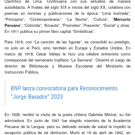
Científico de Lima. Continuaría con sus estudios de manera
autodidacta. A finales del siglo XIX e inicios del siglo XX, colabora con
poemas en revistas y publicaciones de la época: “Lima ilustrada”,
“Principios”, “Contemporáneos”, “La Noche”, “Cultura”, “
Mercurio
Peruano
”, “Colónida”, “Amauta”, “Prometeo”, Presente”, “Social” y otras.
En 1911 publica su primer libro capital “Simbólicas”.
Para 1916, con “La canción de las figuras”, se consolidó su prestigio,
no solo en el Perú, sino también en Europa y Estados Unidos. En
marzo de 1918, César Vallejo le hizo una célebre entrevista como
corresponsal del semanario trujillano “La Semana”. Ostentó el cargo de
director de Bibliotecas y Museos Escolares del Ministerio de
Instrucción Pública.
BNP lanza convocatoria para Reconocimiento
“Jorge Basadre” 2023
En 1938, recibió la visita de la poeta chilena Gabriela Mistral, su fiel
admiradora. En junio de 1941 fue elegido miembro de la Academia
Peruana de la Lengua, pero su delicado estado de salud le impidió la
recepción pública de tal distinción. Murió el 19 de abril de 1942, en