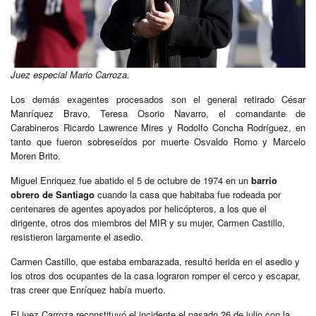
Juez especial Mario Carroza.
Los demás exagentes procesados son el general retirado César
Manríquez Bravo, Teresa Osorio Navarro, el comandante de
Carabineros Ricardo Lawrence Mires y Rodolfo Concha Rodríguez, en
tanto que fueron sobreseídos por muerte Osvaldo Romo y Marcelo
Moren Brito.
Miguel Enriquez fue abatido el 5 de octubre de 1974 en un
barrio
obrero de Santiago
cuando la casa que habitaba fue rodeada por
centenares de agentes apoyados por helicópteros, a los que el
dirigente, otros dos miembros del MIR y su mujer, Carmen Castillo,
resistieron largamente el asedio.
Carmen Castillo, que estaba embarazada, resultó herida en el asedio y
los otros dos ocupantes de la casa lograron romper el cerco y escapar,
tras creer que Enríquez había muerto.
El juez Carroza reconstituyó el incidente el pasado 26 de julio con la