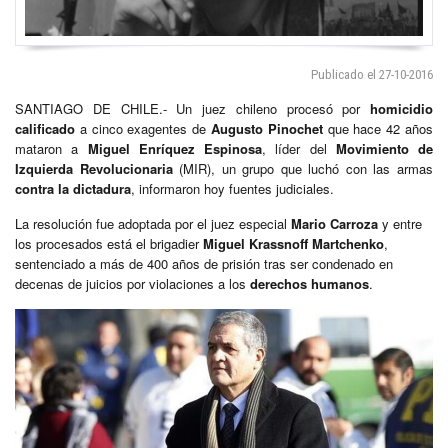
Publicado el 27-10-2016
SANTIAGO DE CHILE.- Un juez chileno procesó por
homicidio
calificado
a cinco exagentes de
Augusto Pinochet
que hace 42 años
mataron a
Miguel Enríquez Espinosa
, líder del
Movimiento de
Izquierda Revolucionaria
(MIR), un grupo que luchó con las armas
contra la dictadura
, informaron hoy fuentes judiciales.
La resolución fue adoptada por el juez especial
Mario Carroza
y entre
los procesados está el brigadier
Miguel Krassnoff Martchenko
,
sentenciado a más de 400 años de prisión tras ser condenado en
decenas de juicios por violaciones a los
derechos humanos
.