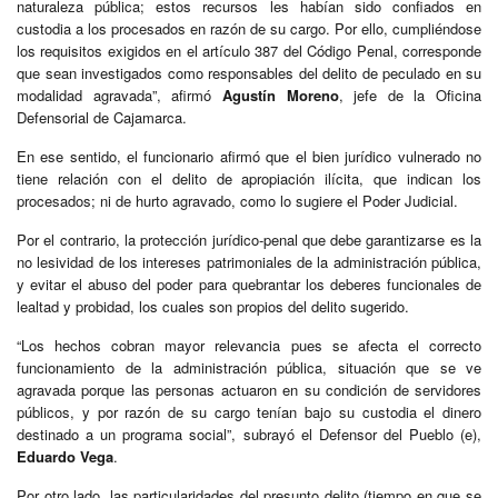
naturaleza pública; estos recursos les habían sido confiados en
custodia a los procesados en razón de su cargo. Por ello, cumpliéndose
los requisitos exigidos en el artículo 387 del Código Penal, corresponde
que sean investigados como responsables del delito de peculado en su
modalidad agravada”, afirmó
Agustín Moreno
, jefe de la Oficina
Defensorial de Cajamarca.
En ese sentido, el funcionario afirmó que el bien jurídico vulnerado no
tiene relación con el delito de apropiación ilícita, que indican los
procesados; ni de hurto agravado, como lo sugiere el Poder Judicial.
Por el contrario, la protección jurídico-penal que debe garantizarse es la
no lesividad de los intereses patrimoniales de la administración pública,
y evitar el abuso del poder para quebrantar los deberes funcionales de
lealtad y probidad, los cuales son propios del delito sugerido.
“Los hechos cobran mayor relevancia pues se afecta el correcto
funcionamiento de la administración pública, situación que se ve
agravada porque las personas actuaron en su condición de servidores
públicos, y por razón de su cargo tenían bajo su custodia el dinero
destinado a un programa social”, subrayó el Defensor del Pueblo (e),
Eduardo Vega
.
Por otro lado, las particularidades del presunto delito (tiempo en que se