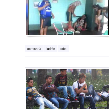
comisaría
ladrón
robo