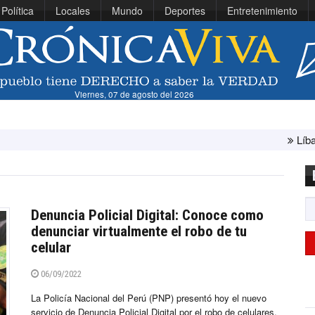
Política
Locales
Mundo
Deportes
Entretenimiento
Viernes, 07 de agosto del 2026
Líbano e Israel conclu
Denuncia Policial Digital: Conoce como
denunciar virtualmente el robo de tu
celular
06/09/2022
La Policía Nacional del Perú (PNP) presentó hoy el nuevo
servicio de Denuncia Policial Digital por el robo de celulares,