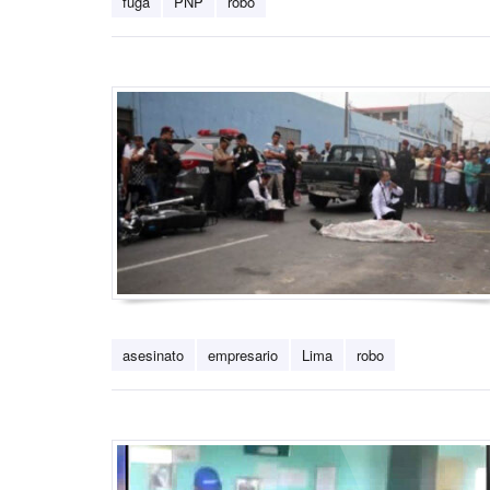
fuga
PNP
robo
asesinato
empresario
Lima
robo