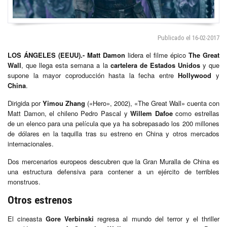
Publicado el 16-02-2017
LOS ÁNGELES (EEUU).- Matt Damon
lidera el filme épico
The Great
Wall
, que llega esta semana a la
cartelera de Estados Unidos
y que
supone la mayor coproducción hasta la fecha entre
Hollywood
y
China
.
Dirigida por
Yimou Zhang
(«Hero», 2002), «The Great Wall» cuenta con
Matt Damon, el chileno Pedro Pascal y
Willem Dafoe
como estrellas
de un elenco para una película que ya ha sobrepasado los 200 millones
de dólares en la taquilla tras su estreno en China y otros mercados
internacionales.
Dos mercenarios europeos descubren que la Gran Muralla de China es
una estructura defensiva para contener a un ejército de terribles
monstruos.
Otros estrenos
El cineasta
Gore Verbinski
regresa al mundo del terror y el thriller