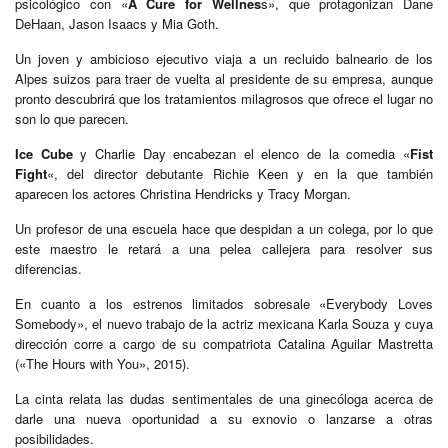
psicológico con «
A Cure for Wellnes
s», que protagonizan Dane
DeHaan, Jason Isaacs y Mia Goth.
Un joven y ambicioso ejecutivo viaja a un recluido balneario de los
Alpes suizos para traer de vuelta al presidente de su empresa, aunque
pronto descubrirá que los tratamientos milagrosos que ofrece el lugar no
son lo que parecen.
Ice Cube
y Charlie Day encabezan el elenco de la comedia «
Fist
Fight
«, del director debutante Richie Keen y en la que también
aparecen los actores Christina Hendricks y Tracy Morgan.
Un profesor de una escuela hace que despidan a un colega, por lo que
este maestro le retará a una pelea callejera para resolver sus
diferencias.
En cuanto a los estrenos limitados sobresale «Everybody Loves
Somebody», el nuevo trabajo de la actriz mexicana Karla Souza y cuya
dirección corre a cargo de su compatriota Catalina Aguilar Mastretta
(«The Hours with You», 2015).
La cinta relata las dudas sentimentales de una ginecóloga acerca de
darle una nueva oportunidad a su exnovio o lanzarse a otras
posibilidades.