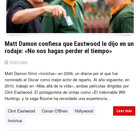
Matt Damon confiesa que Eastwood le dijo en un
rodaje: «No nos hagas perder el tiempo»
15/01/2026
Matt Damon filmó «Invictus» en 2009, un drama por el que fue
nominado al Oscar como mejor actor de reparto. Al año siguiente, en
2010, trabajó en «Más allá de la vida», ambas películas dirigidas por
Clint Eastwood. El protagonista de cintas como «El indomable Will
Hunting» y la saga Bourne ha recordado una experiencia...
Clint Eastwood
Conan O'Brien
Hollywood
Leer más
Invictus