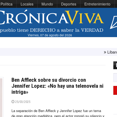
Política
Locales
Mundo
Deportes
Entretenimiento
Viernes, 07 de agosto del 2026
Líbano e Israel conclu
Ben Affleck sobre su divorcio con
Jennifer Lopez: «No hay una telenovela ni
intriga»
25/03/2025
La separación de Ben Affleck y Jennifer Lopez fue un tema
de gran atención mediática, pero el actor rompió su silencio y