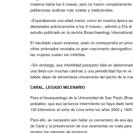
materna hasta los 6 meses, pero no fueron completamente 
poblaciones andinas más rurales y tradicionales.
«Esperábamos una edad menor, como en nuestra época que, 
destetados prácticamente a los 9 meses», admitió a Efe el 
estudio publicado en la revista Bioarchaeology International
El resultado causó sorpresa, pues no correspondía en prin
niños enterrados revelaba un gran crecimiento demográfico y
las mujeres suelen ser infértiles.
«Sin embargo, esa infertilidad postparto falla en determin
una dieta con muchas calorías y una periodicidad fija en
bebés dejan de alimentarse únicamente del pecho de la ma
CARAL, LEGADO MILENARIO
Para el bioarqueólogo de la Universidad de Sao Paulo (Bra
probable» que esa lactancia intermitente se haya dado tambi
130 kilómetros al norte de Lima entre los años 3000 y 1800
Para ello, es necesario aún hallar un cementerio de esa ép
de Caral y la preservación de sus osamentas es mala para 
revelan los patrones de lactancia.