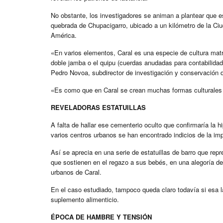
No obstante, los investigadores se animan a plantear que es
quebrada de Chupacigarro, ubicado a un kilómetro de la Ciu
América.
«En varios elementos, Caral es una especie de cultura matriz
doble jamba o el quipu (cuerdas anudadas para contabilidad
Pedro Novoa, subdirector de investigación y conservación d
«Es como que en Caral se crean muchas formas culturales q
REVELADORAS ESTATUILLAS
A falta de hallar ese cementerio oculto que confirmaría la h
varios centros urbanos se han encontrado indicios de la imp
Así se aprecia en una serie de estatuillas de barro que re
que sostienen en el regazo a sus bebés, en una alegoría d
urbanos de Caral.
En el caso estudiado, tampoco queda claro todavía si esa l
suplemento alimenticio.
ÉPOCA DE HAMBRE Y TENSIÓN