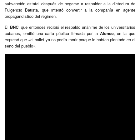
subvención estatal después de negarse a respaldar a la dictadura de
Fulgencio Batista, que intentó convertir a la compañía en agente
propagandístico del régimen.
El
BNC
, que entonces recibió el respaldo unánime de los universitarios
cubanos, emitió una carta pública firmada por la
Alonso
, en la que
expresó que «el ballet ya no podía morir porque lo habían plantado en el
seno del pueblo».