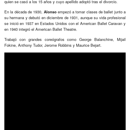
quien se casó a los 15 años y cuyo apellido adoptó tras el divorcio.
En la década de 1930,
Alonso
empezó a tomar clases de ballet junto a
su hermana y debutó en diciembre de 1931, aunque su vida profesional
se inició en 1937 en Estados Unidos con el American Ballet Caravan y
en 1940 integró el American Ballet Theatre.
Trabajó con grandes coreógrafos como George Balanchine, Mijail
Fokine, Anthony Tudor, Jerome Robbins y Maurice Bejart.