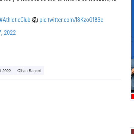
#AthleticClub
🦁
pic.twitter.com/l8KzoGf83e
7, 2022
1-2022
Oihan Sancet