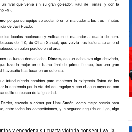
a un rival que venía sin su gran goleador, Raúl de Tomás, y con la
o «9».
eno
porque su equipo se adelantó en el marcador a los tres minutos
ncia de Javi Puado.
e los locales aceleraron y voltearon el marcador al cuarto de hora.
después del 1-0, de Oihan Sancet, que volvía tras lesionarse ante el
cabeceó un balón perdido en el área.
siones no fueron demasiadas.
Dimata,
con un cabezazo algo desviado,
ue tuvo la mejor en el tramo final del primer tiempo, tras una gran
el travesaño tras tocar en un defensa.
ue introduciendo cambios para mantener la exigencia física de los
car la sentencia por la vía del contragolpe y con el agua cayendo con
anquillo en busca de la igualdad.
de Darder, enviado a córner por Unai Simón, como mejor opción para
tiva, entre todas las competiciones, y la segunda seguida en Liga, algo
untos y encadena su cuarta victoria consecutiva, la