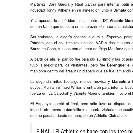
Martínez, Dani García y Raúl García para intentar batir 
novedad Tonny Vilhena en su alineación junto a
Dimata
com
Y la apuesta le salió bien inicialmente al
DT Vicente Mor
con un tanto que conectó en el corazón del área una asiste
Sin embargo, la alegría apenas le duró al Espanyol porqu
Primero, con el gol, tras revisión del VAR y dos minutos 
Barza en Copa, y luego con el tanto de Íñigo Martínez que 
A partir de ahí, el partido fue bajando su ritmo y las oca
tuvo la mejor para los visitantes, pero fue
Berenguer
el q
maniobra dentro del área y un disparo que se fue lamiendo 
La segunda mitad fue algo menos movida y
Marcelino
f
suyos. Muniain e Iñaki Williams entraron para intentar bus
fuerza en ‘La Catedral’ y Vicente Moreno también movió el b
El Espanyol apretó al final, pero sólo tuvo un disparo 
impedir otro revés a domicilio y la cuarta victoria consecu
que no pasaba desde octubre, de un Athletic Club al alza.
FINAL I El Athletic se hace con los tres p