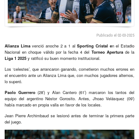
Publicado el 02-03-2025
Alianza Lima
venció anoche 2 a 1 al
Sporting Cristal e
n el Estadio
Nacional en choque válido por la fecha 4 del
Torneo Apertura
de la
Liga 1 2025
y ratificó su buen momento institucional.
Los ‘celestes’, que arrancaron ganando, cometieron muchos errores en
el encuentro ante un Alianza Lima que, con muchos jugadores alternos,
lo superó.
Paolo Guerrero
(28′) y Alan Cantero (61′) marcaron los tantos del
equipo del argentino Néstor Gorosito. Antes, Jhoao Velásquez (09′)
había marcado en propia valla en favor de los locales.
Jean Pierre Archimbaud se lesionó antes de terminar la primera parte
del juego.