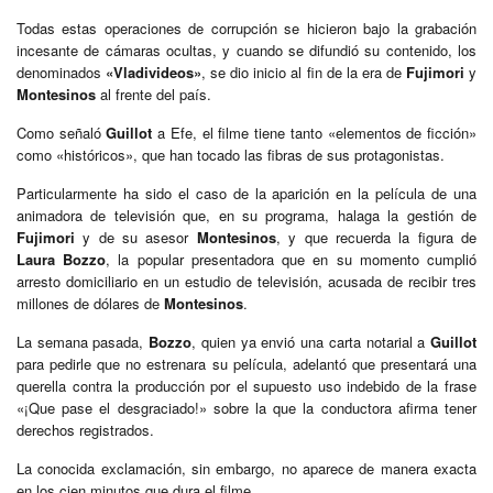
Todas estas operaciones de corrupción se hicieron bajo la grabación
incesante de cámaras ocultas, y cuando se difundió su contenido, los
denominados
«Vladivideos»
, se dio inicio al fin de la era de
Fujimori
y
Montesinos
al frente del país.
Como señaló
Guillot
a Efe, el filme tiene tanto «elementos de ficción»
como «históricos», que han tocado las fibras de sus protagonistas.
Particularmente ha sido el caso de la aparición en la película de una
animadora de televisión que, en su programa, halaga la gestión de
Fujimori
y de su asesor
Montesinos
, y que recuerda la figura de
Laura Bozzo
, la popular presentadora que en su momento cumplió
arresto domiciliario en un estudio de televisión, acusada de recibir tres
millones de dólares de
Montesinos
.
La semana pasada,
Bozzo
, quien ya envió una carta notarial a
Guillot
para pedirle que no estrenara su película, adelantó que presentará una
querella contra la producción por el supuesto uso indebido de la frase
«¡Que pase el desgraciado!» sobre la que la conductora afirma tener
derechos registrados.
La conocida exclamación, sin embargo, no aparece de manera exacta
en los cien minutos que dura el filme.