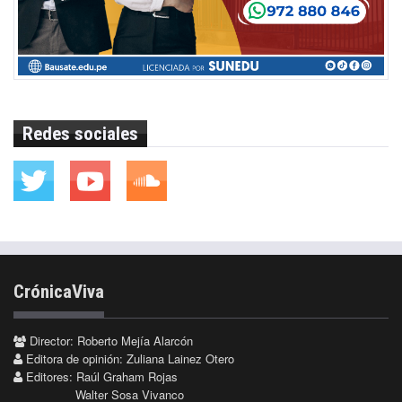
Redes sociales
CrónicaViva
Director: Roberto Mejía Alarcón
Editora de opinión: Zuliana Lainez Otero
Editores: Raúl Graham Rojas
Walter Sosa Vivanco