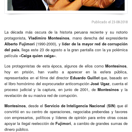
Publicado el 23-08-2018
La década más oscura de la historia peruana reciente y su notorio
protagonista,
Vladimiro Montesinos
, mano derecha del expresidente
Alberto Fujimori
(1990-2000), y
líder de la mayor red de corrupción
del país
, llega este 23 de agosto a la gran pantalla con la ya polémica
película
«Caiga quien caiga»
.
Los protagonistas de esta época, algunos de ellos como
Montesinos
,
hoy en prisión, han vuelto a aparecer en la esfera pública,
representados en el filme del director
Eduardo Guillot
que, basado en
el libro homónimo del exprocurador anticorrupción
José Ugaz
, cuenta el
proceso judicial y la captura, en junio de 2001, de
Montesinos
y la
revelación de su masiva red de corrupción.
Montesinos
, desde el
Servicio de Inteligencia Nacional
(
SIN
) que él
convirtió en su centro de operaciones, negociaba prebendas y favores
con empresarios, políticos y líderes de opinión para entre otras cosas
apoyar la ilegal reelección de
Fujimori
, a cambio de grandes sumas de
dinero público.