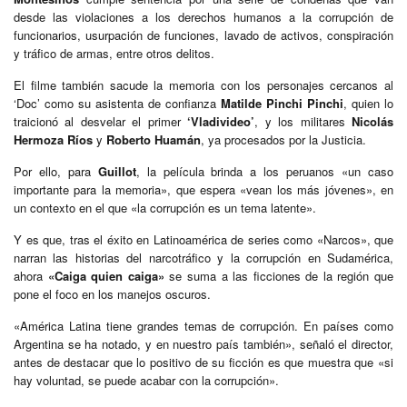
desde las violaciones a los derechos humanos a la corrupción de
funcionarios, usurpación de funciones, lavado de activos, conspiración
y tráfico de armas, entre otros delitos.
El filme también sacude la memoria con los personajes cercanos al
‘Doc’ como su asistenta de confianza
Matilde Pinchi Pinchi
, quien lo
traicionó al desvelar el primer
‘Vladivideo’
, y los militares
Nicolás
Hermoza Ríos
y
Roberto Huamán
, ya procesados por la Justicia.
Por ello, para
Guillot
, la película brinda a los peruanos «un caso
importante para la memoria», que espera «vean los más jóvenes», en
un contexto en el que «la corrupción es un tema latente».
Y es que, tras el éxito en Latinoamérica de series como «Narcos», que
narran las historias del narcotráfico y la corrupción en Sudamérica,
ahora
«Caiga quien caiga»
se suma a las ficciones de la región que
pone el foco en los manejos oscuros.
«América Latina tiene grandes temas de corrupción. En países como
Argentina se ha notado, y en nuestro país también», señaló el director,
antes de destacar que lo positivo de su ficción es que muestra que «si
hay voluntad, se puede acabar con la corrupción».