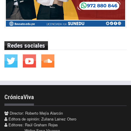
Redes sociales
CrónicaViva
Director: Roberto Mejía Alarcón
Editora de opinión: Zuliana Lainez Otero
Editores: Raúl Graham Rojas
Walter Sosa Vivanco