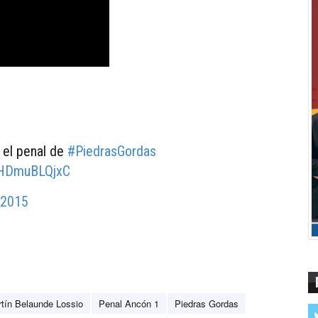
 el penal de
#PiedrasGordas
m/HDmuBLQjxC
 2015
tín Belaunde Lossio
Penal Ancón 1
Piedras Gordas