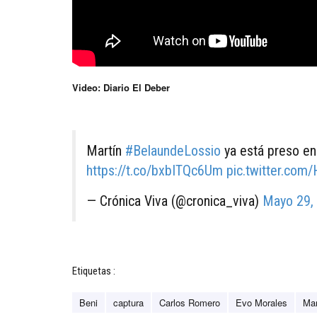
Video: Diario El Deber
Martín
#BelaundeLossio
ya está preso en
https://t.co/bxbITQc6Um
pic.twitter.co
— Crónica Viva (@cronica_viva)
Mayo 29,
Etiquetas :
Beni
captura
Carlos Romero
Evo Morales
Mar