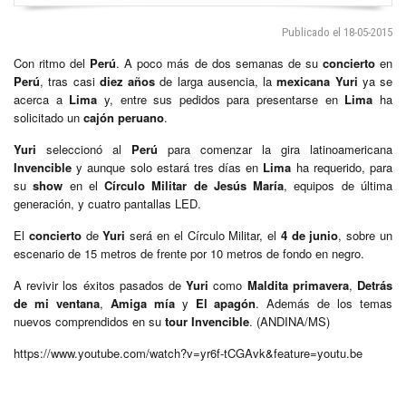
Publicado el 18-05-2015
Con ritmo del
Perú
. A poco más de dos semanas de su
concierto
en
Perú
, tras casi
diez años
de larga ausencia, la
mexicana
Yuri
ya se
acerca a
Lima
y, entre sus pedidos para presentarse en
Lima
ha
solicitado un
cajón peruano
.
Yuri
seleccionó al
Perú
para comenzar la gira latinoamericana
Invencible
y aunque solo estará tres días en
Lima
ha requerido, para
su
show
en el
Círculo Militar de Jesús María
, equipos de última
generación, y cuatro pantallas LED.
El
concierto
de
Yuri
será en el Círculo Militar, el
4 de junio
, sobre un
escenario de 15 metros de frente por 10 metros de fondo en negro.
A revivir los éxitos pasados de
Yuri
como
Maldita primavera
,
Detrás
de mi ventana
,
Amiga mía
y
El apagón
. Además de los temas
nuevos comprendidos en su
tour
Invencible
. (ANDINA/MS)
https://www.youtube.com/watch?v=yr6f-tCGAvk&feature=youtu.be