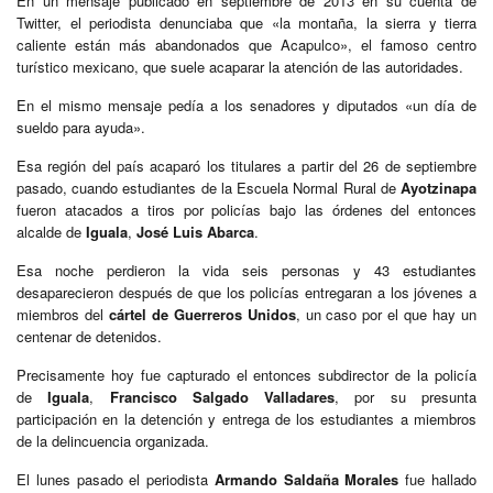
En un mensaje publicado en septiembre de 2013 en su cuenta de
Twitter, el periodista denunciaba que «la montaña, la sierra y tierra
caliente están más abandonados que Acapulco», el famoso centro
turístico mexicano, que suele acaparar la atención de las autoridades.
En el mismo mensaje pedía a los senadores y diputados «un día de
sueldo para ayuda».
Esa región del país acaparó los titulares a partir del 26 de septiembre
pasado, cuando estudiantes de la Escuela Normal Rural de
Ayotzinapa
fueron atacados a tiros por policías bajo las órdenes del entonces
alcalde de
Iguala
,
José Luis Abarca
.
Esa noche perdieron la vida seis personas y 43 estudiantes
desaparecieron después de que los policías entregaran a los jóvenes a
miembros del
cártel de Guerreros Unidos
, un caso por el que hay un
centenar de detenidos.
Precisamente hoy fue capturado el entonces subdirector de la policía
de
Iguala
,
Francisco Salgado Valladares
, por su presunta
participación en la detención y entrega de los estudiantes a miembros
de la delincuencia organizada.
El lunes pasado el periodista
Armando Saldaña Morales
fue hallado