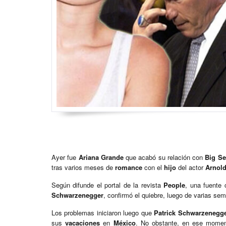
Ayer fue
Ariana Grande
que acabó su relación con
Big S
tras varios meses de
romance
con el
hijo
del actor
Arnol
Según difunde el portal de la revista
People
, una fuente
Schwarzenegger
, confirmó el quiebre, luego de varias s
Los problemas iniciaron luego que
Patrick Schwarzenegg
sus
vacaciones
en
México
. No obstante, en ese momen