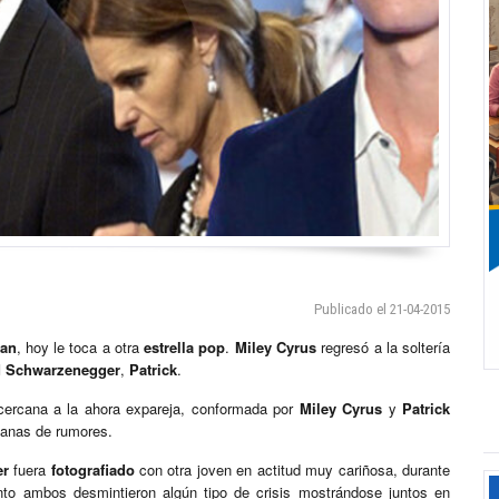
Publicado el 21-04-2015
ean
, hoy le toca a otra
estrella pop
.
Miley Cyrus
regresó a la soltería
d Schwarzenegger
,
Patrick
.
 cercana a la ahora expareja, conformada por
Miley Cyrus
y
Patrick
emanas de rumores.
er
fuera
fotografiado
con otra joven en actitud muy cariñosa, durante
to ambos desmintieron algún tipo de crisis mostrándose juntos en