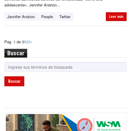
adolescente». Jennifer Aniston...
Jennifer Aniston
People
Twitter
Leer más
Pag. 1 de 3
1
2
3
»
Buscar
Buscar