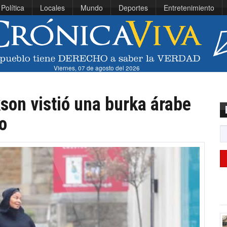
Política
Locales
Mundo
Deportes
Entretenimiento
Viernes, 07 de agosto del 2026
son vistió una burka árabe
o