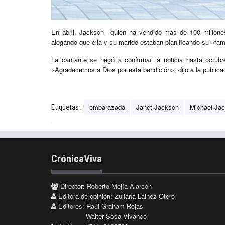
En abril, Jackson –quien ha vendido más de 100 millones
alegando que ella y su marido estaban planificando su «fam
La cantante se negó a confirmar la noticia hasta octub
«Agradecemos a Dios por esta bendición», dijo a la public
embarazada
Janet Jackson
Michael Ja
Etiquetas :
CrónicaViva
Director: Roberto Mejía Alarcón
Editora de opinión: Zuliana Lainez Otero
Editores: Raúl Graham Rojas
Walter Sosa Vivanco