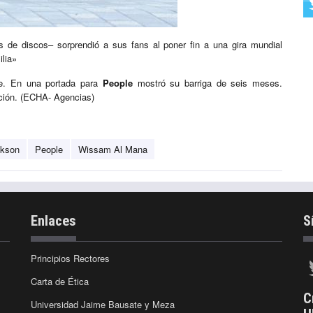
 de discos– sorprendió a sus fans al poner fin a una gira mundial
ilia»
re. En una portada para
People
mostró su barriga de seis meses.
ación. (ECHA- Agencias)
ckson
People
Wissam Al Mana
Enlaces
S
Principios Rectores
Carta de Ética
C
Universidad Jaime Bausate y Meza