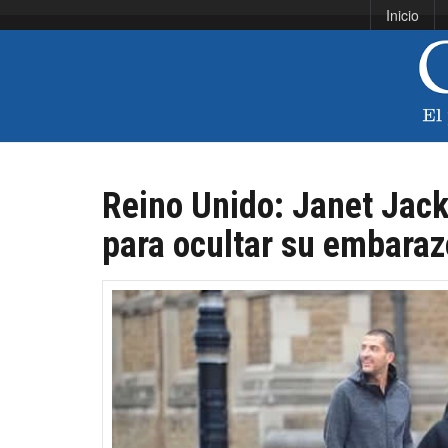
Inicio
Reino Unido: Janet Jack
para ocultar su embaraz