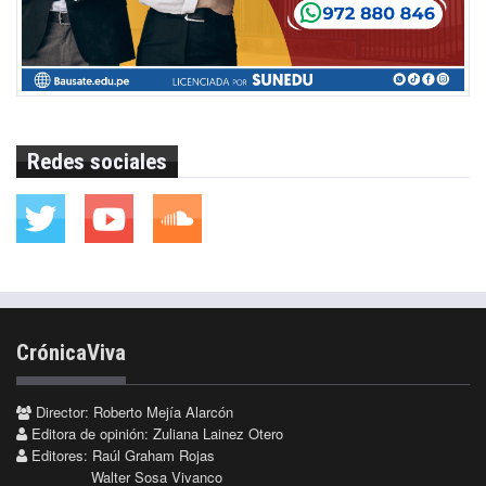
Redes sociales
CrónicaViva
Director: Roberto Mejía Alarcón
Editora de opinión: Zuliana Lainez Otero
Editores: Raúl Graham Rojas
Walter Sosa Vivanco