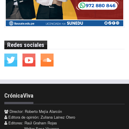
Redes sociales
CrónicaViva
Director: Roberto Mejía Alarcón
Editora de opinión: Zuliana Lainez Otero
Editores: Raúl Graham Rojas
Walter Sosa Vivanco