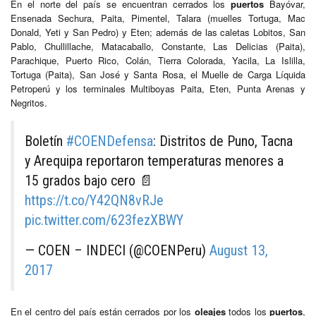
En el norte del país se encuentran cerrados los
puertos
Bayóvar,
Ensenada Sechura, Paita, Pimentel, Talara (muelles Tortuga, Mac
Donald, Yeti y San Pedro) y Eten; además de las caletas Lobitos, San
Pablo, Chullillache, Matacaballo, Constante, Las Delicias (Paita),
Parachique, Puerto Rico, Colán, Tierra Colorada, Yacila, La Islilla,
Tortuga (Paita), San José y Santa Rosa, el Muelle de Carga Líquida
Petroperú y los terminales Multiboyas Paita, Eten, Punta Arenas y
Negritos.
Boletín
#COENDefensa
: Distritos de Puno, Tacna
y Arequipa reportaron temperaturas menores a
15 grados bajo cero 📄
https://t.co/Y42QN8vRJe
pic.twitter.com/623fezXBWY
— COEN – INDECI (@COENPeru)
August 13,
2017
En el centro del país están cerrados por los
oleajes
todos los
puertos
,