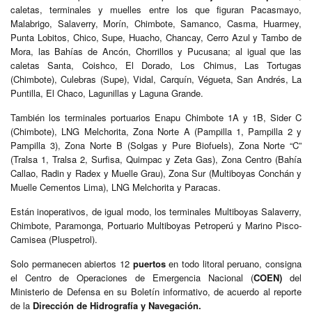
caletas, terminales y muelles entre los que figuran Pacasmayo,
Malabrigo, Salaverry, Morín, Chimbote, Samanco, Casma, Huarmey,
Punta Lobitos, Chico, Supe, Huacho, Chancay, Cerro Azul y Tambo de
Mora, las Bahías de Ancón, Chorrillos y Pucusana; al igual que las
caletas Santa, Coishco, El Dorado, Los Chimus, Las Tortugas
(Chimbote), Culebras (Supe), Vidal, Carquín, Végueta, San Andrés, La
Puntilla, El Chaco, Lagunillas y Laguna Grande.
También los terminales portuarios Enapu Chimbote 1A y 1B, Sider C
(Chimbote), LNG Melchorita, Zona Norte A (Pampilla 1, Pampilla 2 y
Pampilla 3), Zona Norte B (Solgas y Pure Biofuels), Zona Norte “C”
(Tralsa 1, Tralsa 2, Surfisa, Quimpac y Zeta Gas), Zona Centro (Bahía
Callao, Radin y Radex y Muelle Grau), Zona Sur (Multiboyas Conchán y
Muelle Cementos Lima), LNG Melchorita y Paracas.
Están inoperativos, de igual modo, los terminales Multiboyas Salaverry,
Chimbote, Paramonga, Portuario Multiboyas Petroperú y Marino Pisco-
Camisea (Pluspetrol).
Solo permanecen abiertos 12
puertos
en todo litoral peruano, consigna
el Centro de Operaciones de Emergencia Nacional (
COEN)
del
Ministerio de Defensa en su Boletín informativo, de acuerdo al reporte
de la
Dirección de Hidrografía y Navegación.