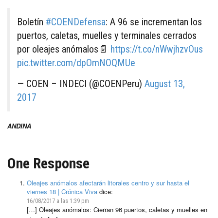
Boletín
#COENDefensa
: A 96 se incrementan los
puertos, caletas, muelles y terminales cerrados
por oleajes anómalos📄
https://t.co/nWwjhzvOus
pic.twitter.com/dpOmNOQMUe
— COEN – INDECI (@COENPeru)
August 13,
2017
ANDINA
One Response
Oleajes anómalos afectarán litorales centro y sur hasta el
viernes 18 | Crónica Viva
dice:
16/08/2017 a las 1:39 pm
[…] Oleajes anómalos: Cierran 96 puertos, caletas y muelles en