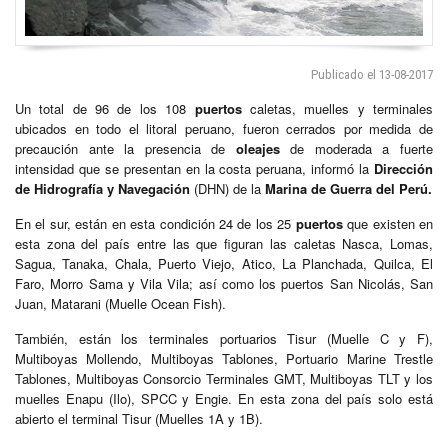
Publicado el 13-08-2017
Un total de 96 de los 108
puertos
caletas, muelles y terminales
ubicados en todo el litoral peruano, fueron cerrados por medida de
precaución ante la presencia de
oleajes
de moderada a fuerte
intensidad que se presentan en la costa peruana, informó la
Dirección
de Hidrografía y Navegación
(DHN) de la
Marina de Guerra del Perú.
En el sur, están en esta condición 24 de los 25
puertos
que existen en
esta zona del país entre las que figuran las caletas Nasca, Lomas,
Sagua, Tanaka, Chala, Puerto Viejo, Atico, La Planchada, Quilca, El
Faro, Morro Sama y Vila Vila; así como los puertos San Nicolás, San
Juan, Matarani (Muelle Ocean Fish).
También, están los terminales portuarios Tisur (Muelle C y F),
Multiboyas Mollendo, Multiboyas Tablones, Portuario Marine Trestle
Tablones, Multiboyas Consorcio Terminales GMT, Multiboyas TLT y los
muelles Enapu (Ilo), SPCC y Engie. En esta zona del país solo está
abierto el terminal Tisur (Muelles 1A y 1B).