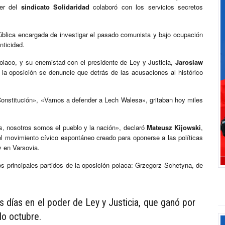
der del
sindicato Solidaridad
colaboró con los servicios secretos
pública encargada de investigar el pasado comunista y bajo ocupación
nticidad.
laco, y su enemistad con el presidente de Ley y Justicia,
Jaroslaw
la oposición se denuncie que detrás de las acusaciones al histórico
onstitución», «Vamos a defender a Lech Walesa», gritaban hoy miles
s, nosotros somos el pueblo y la nación», declaró
Mateusz Kijowski
,
l movimiento cívico espontáneo creado para oponerse a las políticas
y en Varsovia.
os principales partidos de la oposición polaca: Grzegorz Schetyna, de
s días en el poder de Ley y Justicia, que ganó por
do octubre.