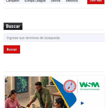
Campeón
Europa League
Sevilla
Varsovia
Leer más
Buscar
Buscar