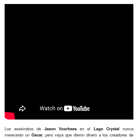
Los asesinatos de
Jason Voorhees
en el
Lago Crystal
nunca
merecerán un
Oscar
, pero vaya que dieron dinero a los creadores de