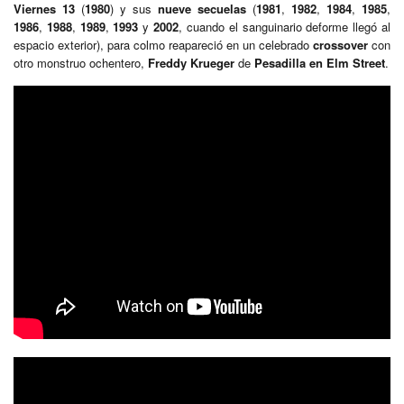
Viernes 13
(
1980
) y sus
nueve secuelas
(
1981
,
1982
,
1984
,
1985
,
1986
,
1988
,
1989
,
1993
y
2002
, cuando el sanguinario deforme llegó al
espacio exterior), para colmo reapareció en un celebrado
crossover
con
otro monstruo ochentero,
Freddy Krueger
de
Pesadilla en Elm Street
.