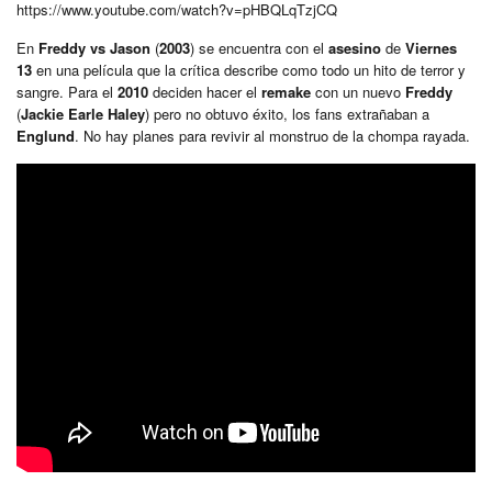
https://www.youtube.com/watch?v=pHBQLqTzjCQ
En
Freddy vs Jason
(
2003
) se encuentra con el
asesino
de
Viernes
13
en una película que la crítica describe como todo un hito de terror y
sangre. Para el
2010
deciden hacer el
remake
con un nuevo
Freddy
(
Jackie Earle Haley
) pero no obtuvo éxito, los fans extrañaban a
Englund
. No hay planes para revivir al monstruo de la chompa rayada.