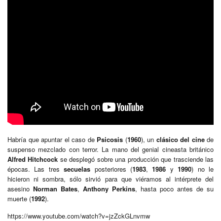
Habría que apuntar el caso de
Psicosis
(
1960
), un
clásico del cine
de
suspenso mezclado con terror. La mano del genial cineasta británico
Alfred Hitchcock
se desplegó sobre una producción que trasciende las
épocas. Las tres
secuelas
posteriores (
1983
,
1986
y
1990
) no le
hicieron ni sombra, sólo sirvió para que viéramos al intérprete del
asesino
Norman Bates
,
Anthony Perkins
, hasta poco antes de su
muerte (
1992
).
https://www.youtube.com/watch?v=jzZckGLnvmw