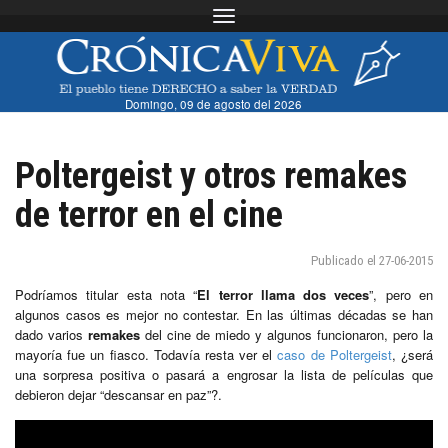
Toggle navigation
Domingo, 09 de agosto del 2026
Poltergeist y otros remakes
de terror en el cine
Publicado el 27-06-2015
Podríamos titular esta nota “
El terror llama dos veces
”, pero en
algunos casos es mejor no contestar. En las últimas décadas se han
dado varios
remakes
del cine de miedo y algunos funcionaron, pero la
mayoría fue un fiasco. Todavía resta ver el
caso de Poltergeist
, ¿será
una sorpresa positiva o pasará a engrosar la lista de películas que
debieron dejar “descansar en paz”?.