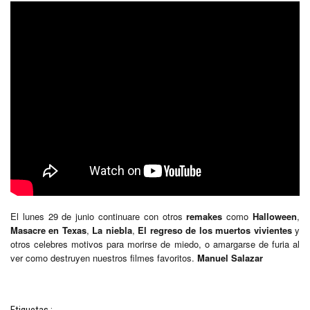
El lunes 29 de junio continuare con otros
remakes
como
Halloween
,
Masacre en Texas
,
La niebla
,
El regreso de los muertos vivientes
y
otros celebres motivos para morirse de miedo, o amargarse de furia al
ver como destruyen nuestros filmes favoritos.
Manuel Salazar
Etiquetas :