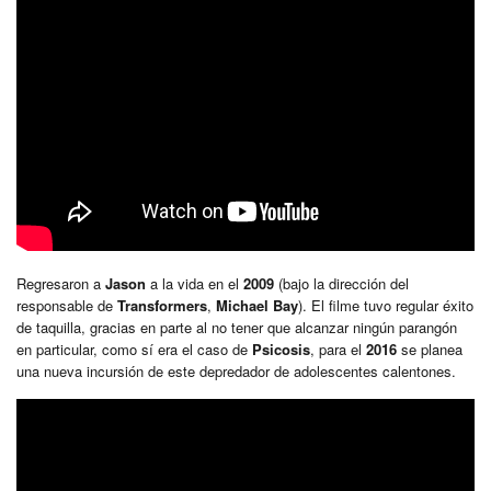
Regresaron a
Jason
a la vida en el
2009
(bajo la dirección del
responsable de
Transformers
,
Michael Bay
). El filme tuvo regular éxito
de taquilla, gracias en parte al no tener que alcanzar ningún parangón
en particular, como sí era el caso de
Psicosis
, para el
2016
se planea
una nueva incursión de este depredador de adolescentes calentones.