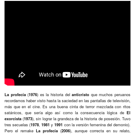
La profecía
(
1976
) es la historia del
anticristo
que muchos peruanos
recordamos haber visto hasta la saciedad en las pantallas de televisión,
más que en el cine. Es una buena cinta de terror mezclada con ritos
satánicos, que sería algo así como la consecuencia lógica de
El
exorcista
(
1973
), sin lograr la grandeza de la historia de posesión. Tuvo
tres secuelas (
1978
,
1981
y
1991
con la versión femenina del demonio).
Pero el remake
La profecía
(
2006
), aunque correcta en su relato,