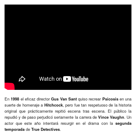
En
1998
el eficaz director
Gus Van Sant
quiso recrear
Psicosis
en una
suerte de homenaje a
Hitchcock
, pero fue tan respetuoso de la historia
original que prácticamente repitió escena tras escena. El público la
repudió y de paso perjudicó seriamente la carrera de
Vince Vaughn
. Un
actor que este año intentará resurgir en el drama con la
segunda
temporada
de
True Detectives
.