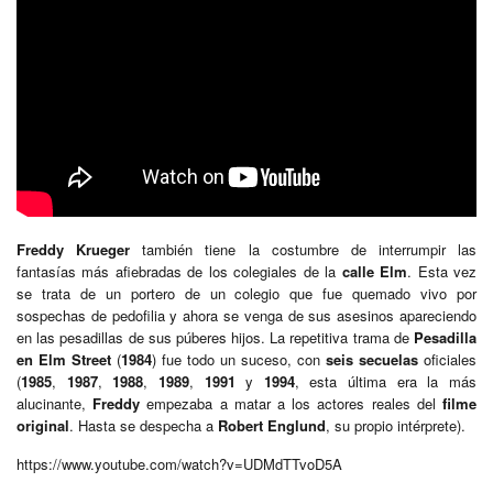
Freddy Krueger
también tiene la costumbre de interrumpir las
fantasías más afiebradas de los colegiales de la
calle Elm
. Esta vez
se trata de un portero de un colegio que fue quemado vivo por
sospechas de pedofilia y ahora se venga de sus asesinos apareciendo
en las pesadillas de sus púberes hijos. La repetitiva trama de
Pesadilla
en Elm Street
(
1984
) fue todo un suceso, con
seis secuelas
oficiales
(
1985
,
1987
,
1988
,
1989
,
1991
y
1994
, esta última era la más
alucinante,
Freddy
empezaba a matar a los actores reales del
filme
original
. Hasta se despecha a
Robert Englund
, su propio intérprete).
https://www.youtube.com/watch?v=UDMdTTvoD5A