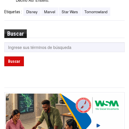
Decirlo Así Enserio.
Disney
Marvel
Star Wars
Tomorrowland
Etiquetas :
Buscar
Buscar