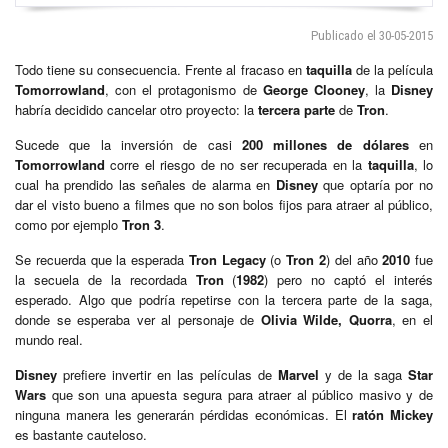
Publicado el 30-05-2015
Todo tiene su consecuencia. Frente al fracaso en
taquilla
de la película
Tomorrowland
, con el protagonismo de
George Clooney
, la
Disney
habría decidido cancelar otro proyecto: la
tercera parte
de
Tron
.
Sucede que la inversión de casi
200 millones de dólares
en
Tomorrowland
corre el riesgo de no ser recuperada en la
taquilla
, lo
cual ha prendido las señales de alarma en
Disney
que optaría por no
dar el visto bueno a filmes que no son bolos fijos para atraer al público,
como por ejemplo
Tron 3
.
Se recuerda que la esperada
Tron Legacy
(o
Tron 2
) del año
2010
fue
la secuela de la recordada
Tron
(
1982
) pero no captó el interés
esperado. Algo que podría repetirse con la tercera parte de la saga,
donde se esperaba ver al personaje de
Olivia Wilde,
Quorra
, en el
mundo real.
Disney
prefiere invertir en las películas de
Marvel
y de la saga
Star
Wars
que son una apuesta segura para atraer al público masivo y de
ninguna manera les generarán pérdidas económicas. El
ratón Mickey
es bastante cauteloso.