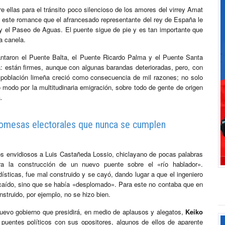
e ellas para el tránsito poco silencioso de los amores del virrey Amat
e este romance que el afrancesado representante del rey de España le
y el Paseo de Aguas. El puente sigue de pie y es tan importante que
la canela.
ntaron el Puente Balta, el Puente Ricardo Palma y el Puente Santa
: están firmes, aunque con algunas barandas deterioradas, pero, con
la población limeña creció como consecuencia de mil razones; no solo
modo por la multitudinaria emigración, sobre todo de gente de origen
.
promesas electorales que nunca se cumplen
s envidiosos a Luis Castañeda Lossio, chiclayano de pocas palabras
 la construcción de un nuevo puente sobre el «río hablador».
sticas, fue mal construido y se cayó, dando lugar a que el ingeniero
 caído, sino que se había «desplomado». Para este no contaba que en
nstruido, por ejemplo, no se hizo bien.
nuevo gobierno que presidirá, en medio de aplausos y alegatos,
Keiko
 puentes políticos con sus opositores, algunos de ellos de aparente