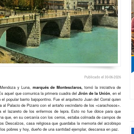
Publicado el 30-06-2026
de Mendoza y Luna,
marqués de Montesclaros,
tomó la iniciativa de
Es aquel que comunica la primera cuadra del
Jirón de la Unión
, en el
n el popular barrio bajopontino. Fue el arquitecto Juan del Corral quien
a al Palacio de Pizarro con el antaño vecindario de los «carachosos».
a el lazareto de los enfermos de lepra. Esto no fue óbice para que
zona que, en su cercanía con los cerros, estaba colmada de campos de
 los Descalzos, casa religiosa que guardaba la memoria del arzobispo
 los pobres y hoy, dueño de una santidad ejemplar, descansa en paz.