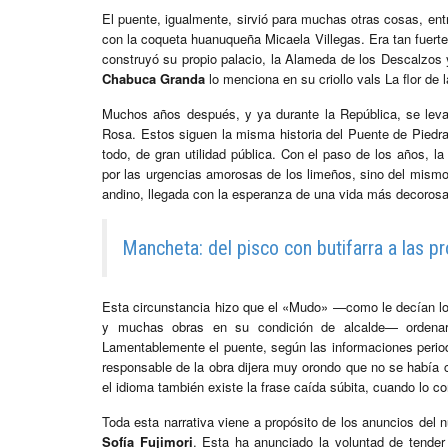
El puente, igualmente, sirvió para muchas otras cosas, entr
con la coqueta huanuqueña Micaela Villegas. Era tan fuert
construyó su propio palacio, la Alameda de los Descalzos 
Chabuca Granda
lo menciona en su criollo vals La flor de 
Muchos años después, y ya durante la República, se leva
Rosa. Estos siguen la misma historia del Puente de Piedra
todo, de gran utilidad pública. Con el paso de los años, 
por las urgencias amorosas de los limeños, sino del mismo 
andino, llegada con la esperanza de una vida más decorosa
Mancheta: del pisco con butifarra a las 
Esta circunstancia hizo que el «Mudo» —como le decían lo
y muchas obras en su condición de alcalde— ordenara
Lamentablemente el puente, según las informaciones periodí
responsable de la obra dijera muy orondo que no se había
el idioma también existe la frase caída súbita, cuando lo co
Toda esta narrativa viene a propósito de los anuncios del 
Sofía Fujimori
. Esta ha anunciado la voluntad de tender