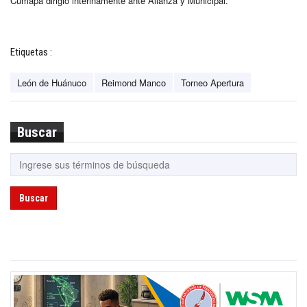
Cumapa dirigió interinamente ante Alianza y Municipal.
Etiquetas :
León de Huánuco
Reimond Manco
Torneo Apertura
Buscar
Buscar