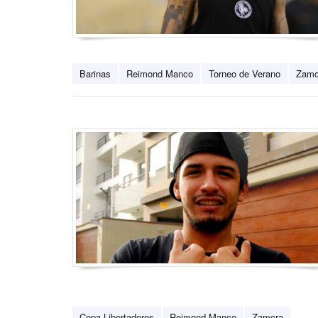
Barinas
Reimond Manco
Torneo de Verano
Zamo
Copa Libertadores
Reimond Manco
Zamora