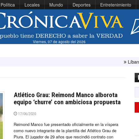
Política
Locales
Mundo
Deportes
Entretenimiento
Viernes, 07 de agosto del 2026
Líbano e Israel concluye
Atlético Grau: Reimond Manco alborota
equipo ‘churre’ con ambiciosa propuesta
17/06/2020
Reimond Manco fue presentado oficialmente en la víspera
como nuevo integrante de la plantilla del Atlético Grau de
Piura. El jugador de 29 años que rescindió contrato con