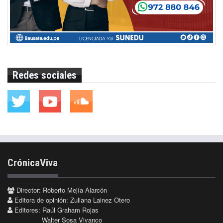
Redes sociales
CrónicaViva
Director: Roberto Mejía Alarcón
Editora de opinión: Zuliana Lainez Otero
Editores: Raúl Graham Rojas
Walter Sosa Vivanco