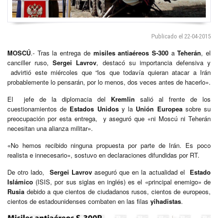
Publicado el 22-04-2015
MOSCÚ
.- Tras la entrega de
misiles antiaéreos S-300
a
Teherán
, el
canciller ruso,
Sergei Lavrov
, destacó su importancia defensiva y
advirtió este miércoles que “los que todavía quieran atacar a Irán
probablemente lo pensarán, por lo menos, dos veces antes de hacerlo».
El jefe de la diplomacia del
Kremlin
salió al frente de los
cuestionamientos de
Estados Unidos
y la
Unión Europea
sobre su
preocupación por esta entrega, y aseguró que «ni Moscú ni Teherán
necesitan una alianza militar».
«No hemos recibido ninguna propuesta por parte de Irán. Es poco
realista e innecesario», sostuvo en declaraciones difundidas por RT.
De otro lado,
Sergei Lavrov
aseguró que en la actualidad el
Estado
Islámico
(ISIS, por sus siglas en inglés) es el «principal enemigo» de
Rusia
debido a que cientos de ciudadanos rusos, cientos de europeos,
cientos de estadounidenses combaten en las filas
yihadistas
.