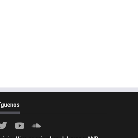
íguenos