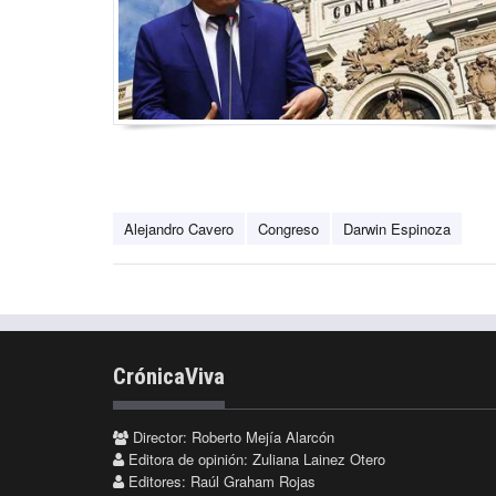
Alejandro Cavero
Congreso
Darwin Espinoza
CrónicaViva
Director: Roberto Mejía Alarcón
Editora de opinión: Zuliana Lainez Otero
Editores: Raúl Graham Rojas