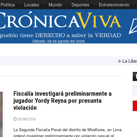
Política
Locales
Mundo
Deportes
Entretenimiento
Sábado, 08 de agosto del 2026
La Libertad: minis
Fiscalía investigará preliminarmente a
jugador Yordy Reyna por presunta
violación
30/04/2018
La Segunda Fiscalía Penal del distrito de Miraflores, en Lima,
ordenó investigar preliminarmente por violación sexual al