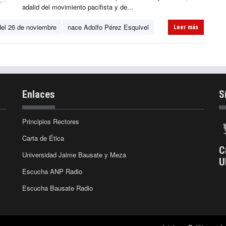
adalid del movimiento pacifista y de...
el 26 de noviembre
nace Adolfo Pérez Esquivel
Leer más
Enlaces
S
Principios Rectores
Carta de Ética
C
Universidad Jaime Bausate y Meza
U
Escucha ANP Radio
Escucha Bausate Radio