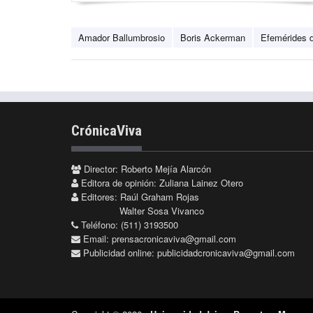
Amador Ballumbrosio
Boris Ackerman
Efemérides d
CrónicaViva
Director: Roberto Mejía Alarcón
Editora de opinión: Zuliana Lainez Otero
Editores: Raúl Graham Rojas
Walter Sosa Vivanco
Teléfono: (511) 3193500
Email:
prensacronicaviva@gmail.com
Publicidad online:
publicidadcronicaviva@gmail.com