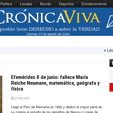
Política
Locales
Mundo
Deportes
Entretenimiento
Viernes, 07 de agosto del 2026
Líbano e Israel co
Efemérides 8 de junio: fallece María
Reiche Neumann, matemática, geógrafa y
física
07/06/2025
Llegó al Perú de Alemania en 1932 y dedicó la mayor parte de
su carrera al estudio de los geoglifos de Nasca o Líneas de