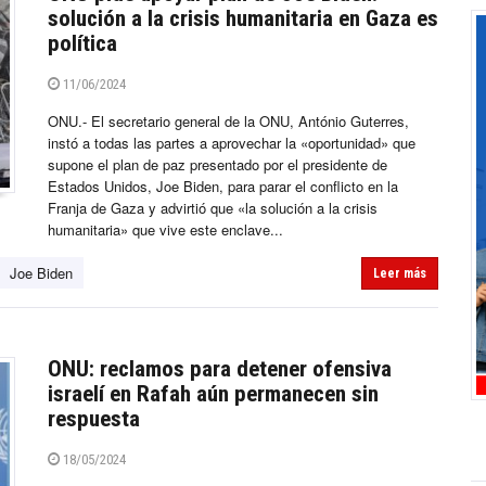
solución a la crisis humanitaria en Gaza es
política
11/06/2024
ONU.- El secretario general de la ONU, António Guterres,
instó a todas las partes a aprovechar la «oportunidad» que
supone el plan de paz presentado por el presidente de
Estados Unidos, Joe Biden, para parar el conflicto en la
Franja de Gaza y advirtió que «la solución a la crisis
humanitaria» que vive este enclave...
Joe Biden
Leer más
ONU: reclamos para detener ofensiva
israelí en Rafah aún permanecen sin
respuesta
18/05/2024