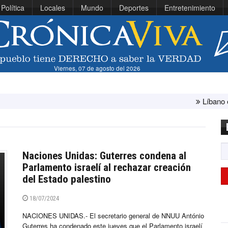
Política
Locales
Mundo
Deportes
Entretenimiento
Viernes, 07 de agosto del 2026
Líbano e Israel concluye
Naciones Unidas: Guterres condena al
Parlamento israelí al rechazar creación
del Estado palestino
18/07/2024
NACIONES UNIDAS.- El secretario general de NNUU António
Guterres ha condenado este jueves que el Parlamento israelí