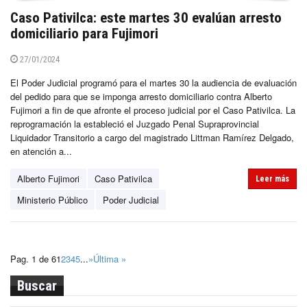
Caso Pativilca: este martes 30 evalúan arresto
domiciliario para Fujimori
27/01/2024
El Poder Judicial programó para el martes 30 la audiencia de evaluación
del pedido para que se imponga arresto domiciliario contra Alberto
Fujimori a fin de que afronte el proceso judicial por el Caso Pativilca. La
reprogramación la estableció el Juzgado Penal Supraprovincial
Liquidador Transitorio a cargo del magistrado Littman Ramírez Delgado,
en atención a...
Alberto Fujimori
Caso Pativilca
Leer más
Ministerio Público
Poder Judicial
Pag. 1 de 6
1
2
3
4
5
...
»
Última »
Buscar