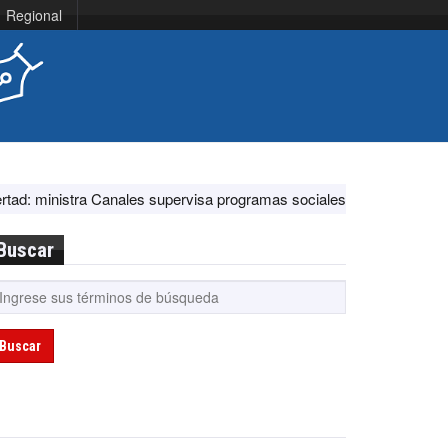
Regional
a Canales supervisa programas sociales y acciones ante El Niño
E
Buscar
Buscar