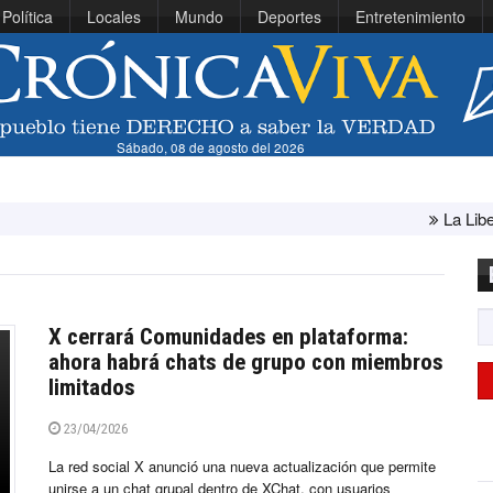
Política
Locales
Mundo
Deportes
Entretenimiento
Sábado, 08 de agosto del 2026
La Libertad: ministr
X cerrará Comunidades en plataforma:
ahora habrá chats de grupo con miembros
limitados
23/04/2026
La red social X anunció una nueva actualización que permite
unirse a un chat grupal dentro de XChat, con usuarios