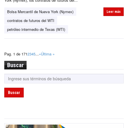
York (Nymex), los contratos de futuros del...
Bolsa Mercantil de Nueva York (Nymex)
Leer más
contratos de futuros del WTI
petróleo intermedio de Texas (WTI)
Pag. 1 de 17
1
2
3
4
5
...
»
Última »
Buscar
Buscar