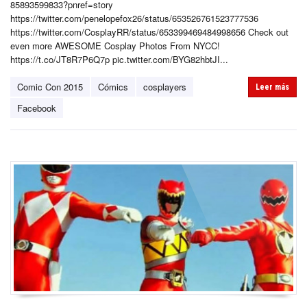
85893599833?pnref=story
https://twitter.com/penelopefox26/status/653526761523777536
https://twitter.com/CosplayRR/status/653399469484998656 Check out
even more AWESOME Cosplay Photos From NYCC!
https://t.co/JT8R7P6Q7p pic.twitter.com/BYG82hbtJI...
Comic Con 2015
Cómics
cosplayers
Leer más
Facebook