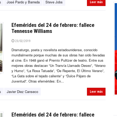
s
José Pardo y Barreda
Steve Jobs
Leer más
Efemérides del 24 de febrero: fallece
Tennesse Williams
23/02/2019
Dramaturgo, poeta y novelista estadounidense, conocido
mundialmente porque muchas de sus obras han sido llevadas
al cine. En 1948 ganó el Premio Pulitzer de teatro. Entre sus
mejores obras destacan “Un Tranvía Llamado Deseo”, “Verano
y Humo”, “La Rosa Tatuada”, “De Repente, El Último Verano”,
“La Gata sobre el tejado caliente” y “Dulce Pájaro de
Juventud”. Otras efemérides: En...
s
Javier Diez Canseco
Leer más
Efemérides del 24 de febrero: fallece