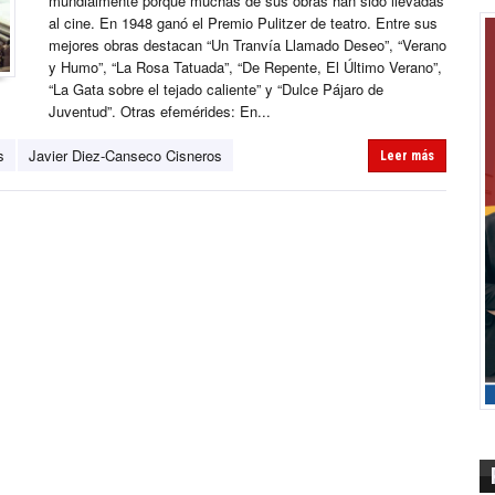
mundialmente porque muchas de sus obras han sido llevadas
al cine. En 1948 ganó el Premio Pulitzer de teatro. Entre sus
mejores obras destacan “Un Tranvía Llamado Deseo”, “Verano
y Humo”, “La Rosa Tatuada”, “De Repente, El Último Verano”,
“La Gata sobre el tejado caliente” y “Dulce Pájaro de
Juventud”. Otras efemérides: En...
s
Javier Diez-Canseco Cisneros
Leer más