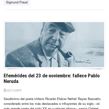
Sigmund Freud
Efemérides del 23 de noviembre: fallece Pablo
Neruda
22/11/2019
Seudónimo del poeta chileno Ricardo Eliécer Neftalí Reyes Basoalto,
considerado entre los más destacados e influyentes de su siglo; «el
más grande poeta del siglo XX en cualquier idioma», según Gabriel