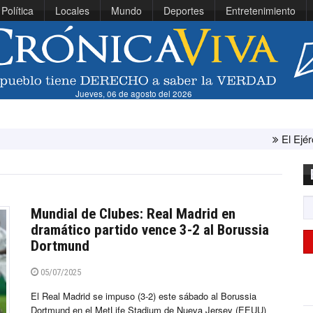
Política
Locales
Mundo
Deportes
Entretenimiento
Jueves, 06 de agosto del 2026
El Ejército de Esta
Mundial de Clubes: Real Madrid en
dramático partido vence 3-2 al Borussia
Dortmund
05/07/2025
El Real Madrid se impuso (3-2) este sábado al Borussia
Dortmund en el MetLife Stadium de Nueva Jersey (EEUU)