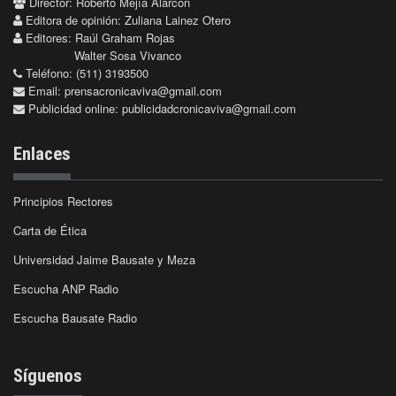
Director: Roberto Mejía Alarcón
Editora de opinión: Zuliana Lainez Otero
Editores: Raúl Graham Rojas
Walter Sosa Vivanco
Teléfono: (511) 3193500
Email:
prensacronicaviva@gmail.com
Publicidad online:
publicidadcronicaviva@gmail.com
Enlaces
Principios Rectores
Carta de Ética
Universidad Jaime Bausate y Meza
Escucha ANP Radio
Escucha Bausate Radio
Síguenos