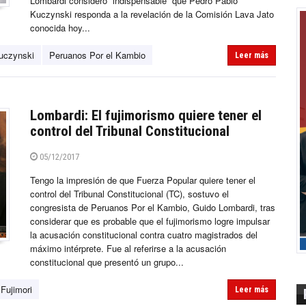
Lombardi consideró “indispensable” que Pedro Pablo
Kuczynski responda a la revelación de la Comisión Lava Jato
conocida hoy...
uczynski
Peruanos Por el Kambio
Leer más
Lombardi: El fujimorismo quiere tener el
control del Tribunal Constitucional
05/12/2017
Tengo la impresión de que Fuerza Popular quiere tener el
control del Tribunal Constitucional (TC), sostuvo el
congresista de Peruanos Por el Kambio, Guido Lombardi, tras
considerar que es probable que el fujimorismo logre impulsar
la acusación constitucional contra cuatro magistrados del
máximo intérprete. Fue al referirse a la acusación
constitucional que presentó un grupo...
Fujimori
Leer más