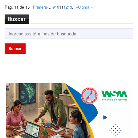
Pag. 11 de 15
« Primera
«
...
9
10
11
12
13
...
»
Última »
Buscar
Buscar