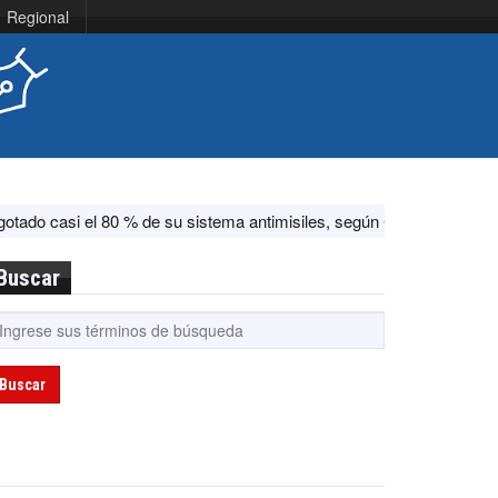
Regional
 % de su sistema antimisiles, según CNN
EEUU dice haber ayudado
Buscar
Buscar