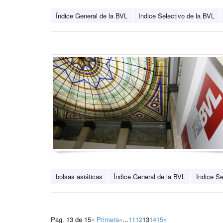
Índice General de la BVL
Indice Selectivo de la BVL
bolsas asiáticas
Índice General de la BVL
Indice Se
Pag. 13 de 15
« Primera
«
...
11
12
13
14
15
»