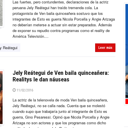
Las fuertes, pero contundentes, declaraciones de la actriz
peruana Jely Reátegui han traído tremenda cola. La
protagonista de Ven baila quinceañera sostuvo que los
integrantes de Esto es guerra Nicola Porcella y Angie Arizaga
no deberían meterse a actuar sin estar preparados. Además
de exponer su repudio contra programas como el reality de
América Televisión....
ly Reátegui
Leer más
Jely Reátegui de Ven baila quinceañera:
Realitys le dan náuseas
11/02/2016
La actriz de la telenovela de moda Ven baila quinceañera,
Jely Reátegui, no se calla nada. Cuenta que se molestó
cuando supo que trabajaría junto al integrante de Esto es
guerra, Gino Pesaressi. Opinó que Nicola Porcella y Angie
Arizaga no son actores y que los programas como dicho