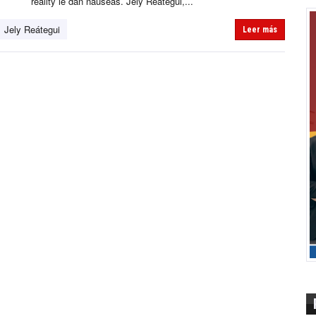
reality le dan náuseas. Jely Reátegui,...
Jely Reátegui
Leer más